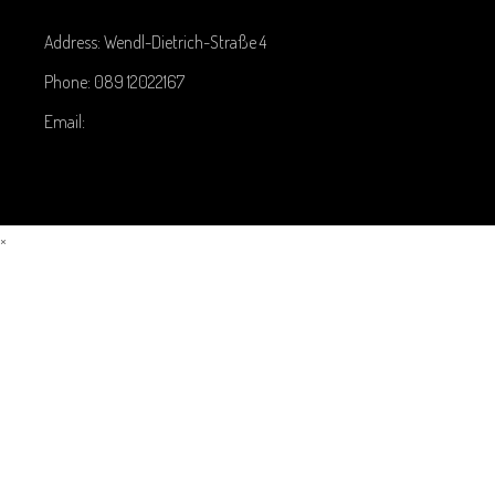
Address: Wendl-Dietrich-Straße 4
Phone:
089 12022167
Email:
×