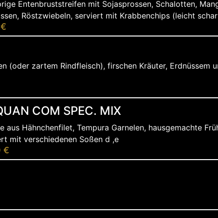
rige Entenbruststreifen mit Sojasprossen, Schalotten, Mango
ssen, Röstzwiebeln, serviert mit Krabbenchips (leicht scharf
 €
n (oder zartem Rindfleisch), firschen Kräuter, Erdnüssem u
QUAN COM SPEC. MIX
e aus Hähnchenfilet, Tempura Garnelen, hausgemachte Frühli
ert mit verschiedenen Soßen d ,e
0 €