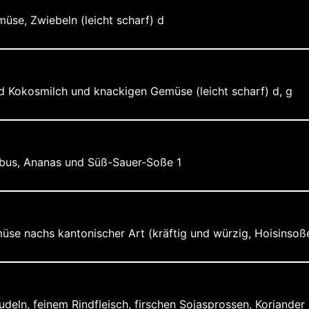
müse, Zwiebeln (leicht scharf) d
d Kokosmilch und knackigen Gemüse (leicht scharf) d, g
ambus, Ananas und Süß-Sauer-Soße 1
üse nachs kantonischer Art (kräftig und würzig, Hoisinsoße)
udeln, feinem Rindfleisch, firschen Sojasprossen, Koriande