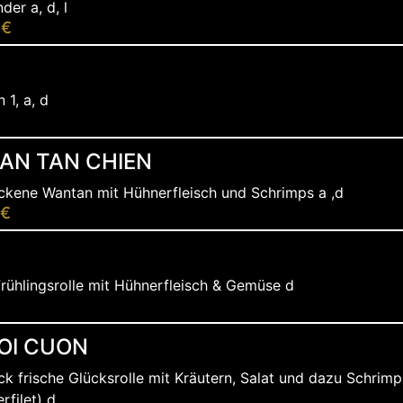
der a, d, l
 €
 1, a, d
AN TAN CHIEN
kene Wantan mit Hühnerfleisch und Schrimps a ,d
 €
ühlingsrolle mit Hühnerfleisch & Gemüse d
OI CUON
ck frische Glücksrolle mit Kräutern, Salat und dazu Schrim
rfilet) d