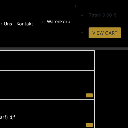
Total
: 0,00 €
Warenkorb
r Uns
Kontakt
VIEW CART
Vorspeise
rf) d,f