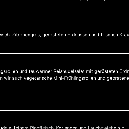
isch, Zitronengras, gerösteten Erdnüssen und frischen Krä
gsrollen und tauwarmer Reisnudelsalat mit gerösteten Erdnü
 wir auch vegetarische Mini-Frühlingsrollen und gebratenen
udeln, feinem Rindfleisch, Koriander und Lauchzwiebeln d