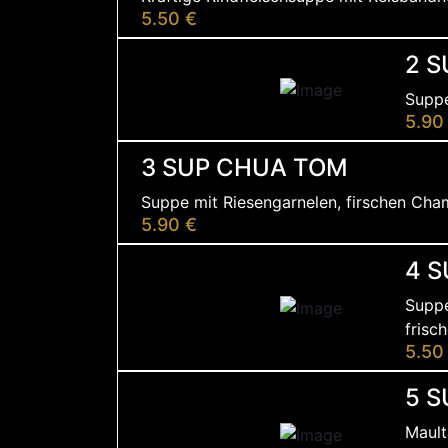
5.50 €
2 S
Suppe
5.90
3 SUP CHUA TOM
Suppe mit Riesengarnelen, firschen Cham
5.90 €
4 S
Suppe
frisc
5.50
5 
Mault