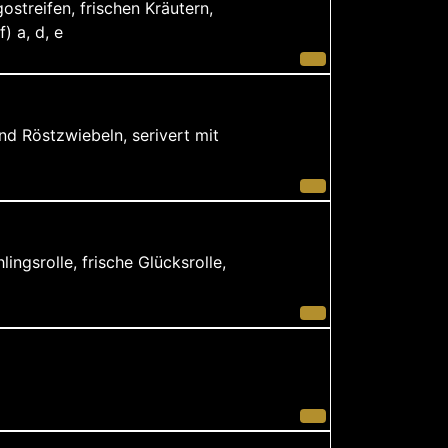
streifen, frischen Kräutern,
) a, d, e
nd Röstzwiebeln, serivert mit
ngsrolle, frische Glücksrolle,